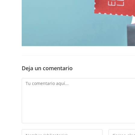
Deja un comentario
Comentario
Introducí
Introducí