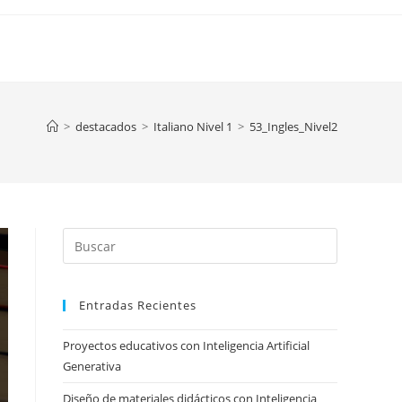
>
destacados
>
Italiano Nivel 1
>
53_Ingles_Nivel2
Press
Escape
to
Entradas Recientes
close
the
Proyectos educativos con Inteligencia Artificial
search
Generativa
panel.
Diseño de materiales didácticos con Inteligencia