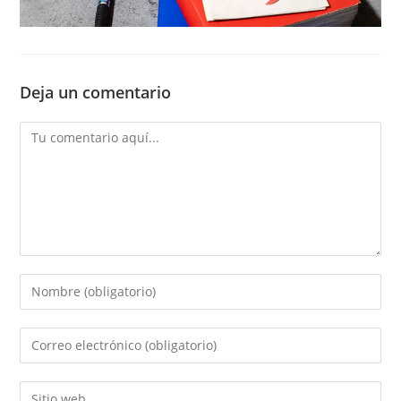
Deja un comentario
Comentario
Introducí
tu
nombre
Introducí
o
tu
nombre
dirección
Introducí
de