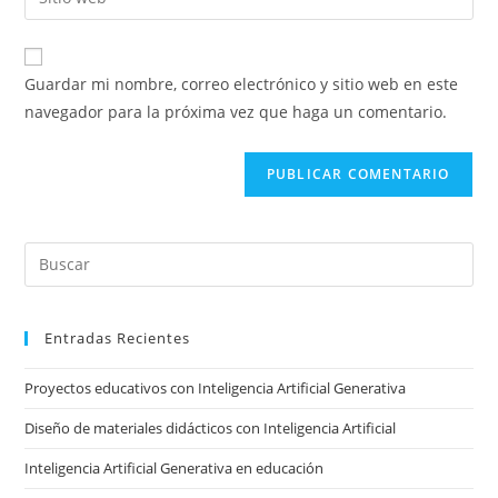
de
la
usuario
correo
URL
para
electrónico
de
comentar
Guardar mi nombre, correo electrónico y sitio web en este
para
tu
navegador para la próxima vez que haga un comentario.
comentar
sitio
web
(opcional)
Pre
Es
to
Entradas Recientes
clo
the
Proyectos educativos con Inteligencia Artificial Generativa
sea
pan
Diseño de materiales didácticos con Inteligencia Artificial
Inteligencia Artificial Generativa en educación