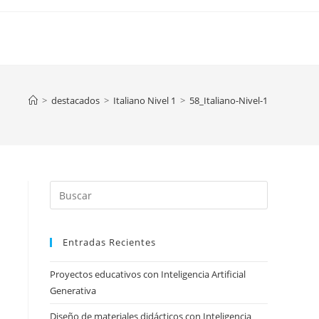
>
destacados
>
Italiano Nivel 1
>
58_Italiano-Nivel-1
Press
Escape
to
Entradas Recientes
close
the
Proyectos educativos con Inteligencia Artificial
search
Generativa
panel.
Diseño de materiales didácticos con Inteligencia