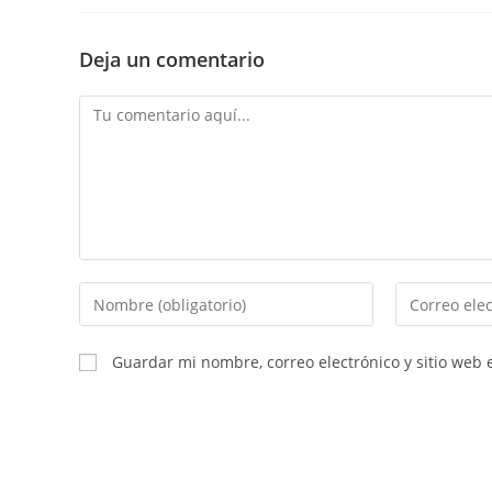
Deja un comentario
Comentario
Introducí
Introducí
tu
tu
nombre
dirección
Guardar mi nombre, correo electrónico y sitio web
o
de
nombre
correo
de
electrónico
usuario
para
para
comentar