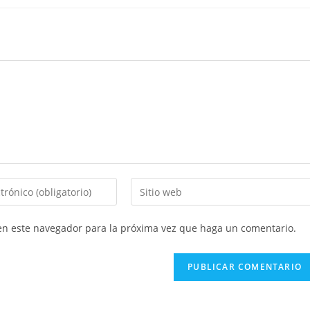
Introducí
la
URL
 en este navegador para la próxima vez que haga un comentario.
de
tu
sitio
web
(opcional)