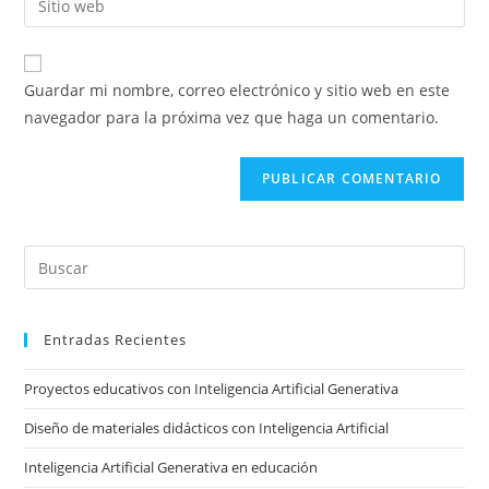
de
de
la
usuario
correo
URL
para
electrónico
de
comentar
Guardar mi nombre, correo electrónico y sitio web en este
para
tu
navegador para la próxima vez que haga un comentario.
comentar
sitio
web
(opcional)
Pre
Es
to
Entradas Recientes
clo
the
Proyectos educativos con Inteligencia Artificial Generativa
sea
pan
Diseño de materiales didácticos con Inteligencia Artificial
Inteligencia Artificial Generativa en educación