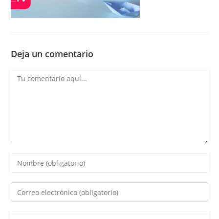
Deja un comentario
Comentario
Introducí
tu
nombre
Introducí
o
tu
nombre
dirección
Introducí