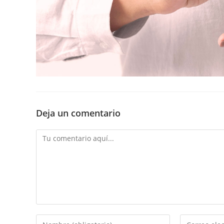
Deja un comentario
Comentario
Introducí
Introducí