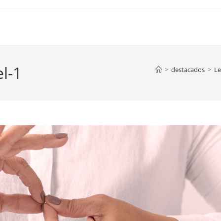
l-1
>
destacados
>
Le