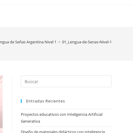
ngua de Señas Argentina Nivel 1
>
01_Lengua-de-Senas-Nivel-1
Press
Escape
to
Entradas Recientes
close
the
Proyectos educativos con Inteligencia Artificial
search
Generativa
panel.
Diseño de materiales didácticos con Inteligencia