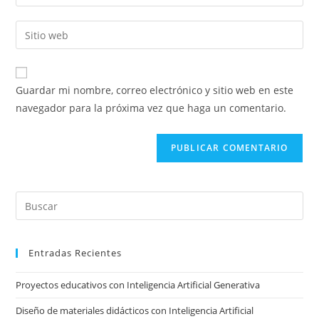
tu
nombre
dirección
Introducí
de
de
la
usuario
correo
URL
para
electrónico
de
comentar
Guardar mi nombre, correo electrónico y sitio web en este
para
tu
navegador para la próxima vez que haga un comentario.
comentar
sitio
web
(opcional)
Pre
Es
to
Entradas Recientes
clo
the
Proyectos educativos con Inteligencia Artificial Generativa
sea
pan
Diseño de materiales didácticos con Inteligencia Artificial