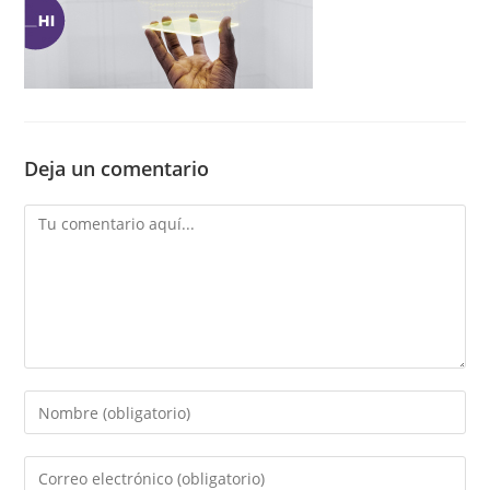
Deja un comentario
Comentario
Introducí
tu
nombre
Introducí
o