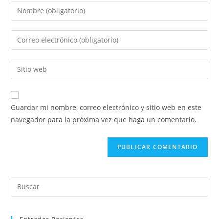
Introducí
tu
nombre
Introducí
o
tu
nombre
dirección
Introducí
de
de
la
usuario
correo
URL
para
electrónico
de
comentar
Guardar mi nombre, correo electrónico y sitio web en este
para
tu
navegador para la próxima vez que haga un comentario.
comentar
sitio
web
(opcional)
Pre
Es
to
Entradas Recientes