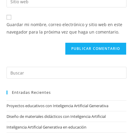
de
de
la
usuario
correo
URL
para
electrónico
de
comentar
Guardar mi nombre, correo electrónico y sitio web en este
para
tu
navegador para la próxima vez que haga un comentario.
comentar
sitio
web
(opcional)
Pre
Es
to
Entradas Recientes
clo
the
Proyectos educativos con Inteligencia Artificial Generativa
sea
pan
Diseño de materiales didácticos con Inteligencia Artificial
Inteligencia Artificial Generativa en educación