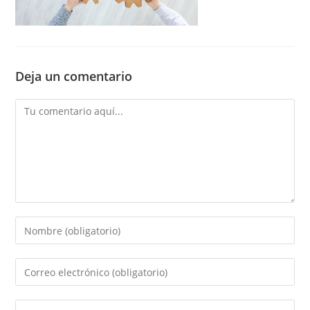
Deja un comentario
Comentario
Introducí
tu
nombre
Introducí
o
tu
nombre
dirección
Introducí