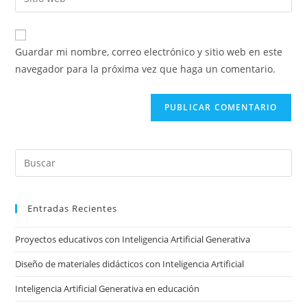
de
la
usuario
correo
URL
para
electrónico
de
comentar
Guardar mi nombre, correo electrónico y sitio web en este
para
tu
navegador para la próxima vez que haga un comentario.
comentar
sitio
web
(opcional)
Pre
Es
to
Entradas Recientes
clo
the
Proyectos educativos con Inteligencia Artificial Generativa
sea
pan
Diseño de materiales didácticos con Inteligencia Artificial
Inteligencia Artificial Generativa en educación