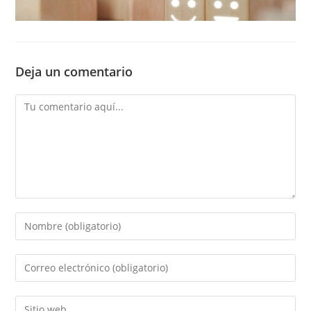
Deja un comentario
Comentario
Introducí
tu
nombre
Introducí
o
tu
nombre
dirección
Introducí
de