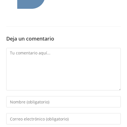
Deja un comentario
Comentario
Introducí
tu
nombre
Introducí
o
tu