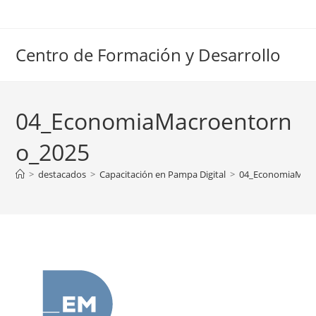
Ir
al
contenido
Centro de Formación y Desarrollo
04_EconomiaMacroentorn
o_2025
>
destacados
>
Capacitación en Pampa Digital
>
04_EconomiaMacr