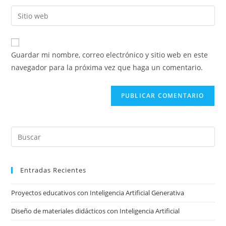
nombre
dirección
Introducí
de
de
la
usuario
correo
URL
para
electrónico
de
comentar
Guardar mi nombre, correo electrónico y sitio web en este
para
tu
navegador para la próxima vez que haga un comentario.
comentar
sitio
web
(opcional)
Pre
Es
to
Entradas Recientes
clo
the
Proyectos educativos con Inteligencia Artificial Generativa
sea
pan
Diseño de materiales didácticos con Inteligencia Artificial