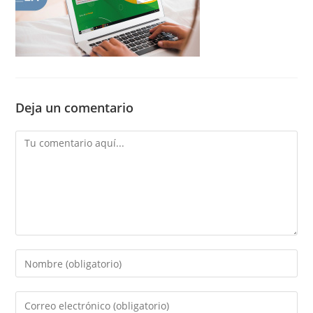
Deja un comentario
Comentario
Introducí
tu
nombre
Introducí
o