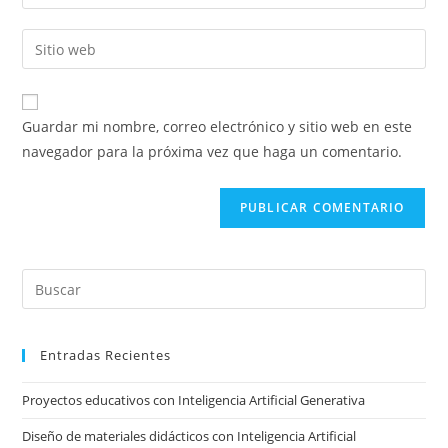
tu
nombre
dirección
Introducí
de
de
la
usuario
correo
URL
para
electrónico
de
comentar
Guardar mi nombre, correo electrónico y sitio web en este
para
tu
navegador para la próxima vez que haga un comentario.
comentar
sitio
web
(opcional)
Pre
Es
to
Entradas Recientes
clo
the
Proyectos educativos con Inteligencia Artificial Generativa
sea
pan
Diseño de materiales didácticos con Inteligencia Artificial