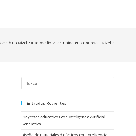
s
>
Chino Nivel 2 Intermedio
>
23_Chino-en-Contexto—Nivel-2
Press
Escape
to
Entradas Recientes
close
the
Proyectos educativos con Inteligencia Artificial
search
Generativa
panel.
Diseño de materiales didácticos con Inteligencia