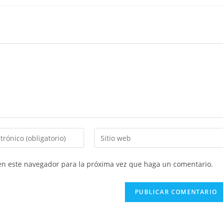
Introducí
la
URL
 en este navegador para la próxima vez que haga un comentario.
de
tu
sitio
web
(opcional)