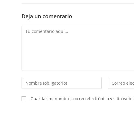
Deja un comentario
Comentario
Introducí
Introducí
tu
tu
nombre
dirección
Guardar mi nombre, correo electrónico y sitio web
o
de
nombre
correo
de
electrónico
usuario
para
para
comentar