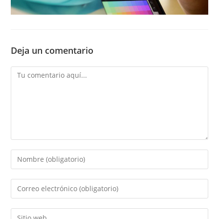
Deja un comentario
Comentario
Introducí
tu
nombre
Introducí
o
tu
nombre
dirección
Introducí
de