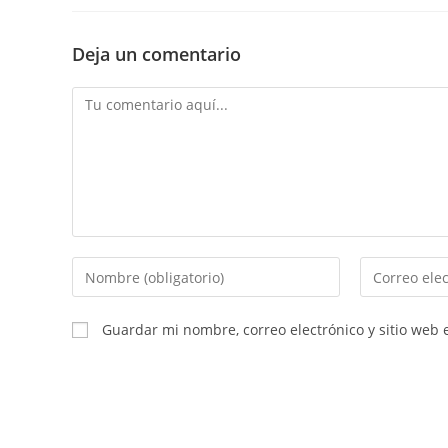
Deja un comentario
Comentario
Introducí
Introducí
tu
tu
nombre
dirección
Guardar mi nombre, correo electrónico y sitio web
o
de
nombre
correo
de
electrónico
usuario
para
para
comentar