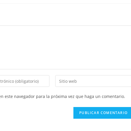
Introducí
la
URL
 en este navegador para la próxima vez que haga un comentario.
de
tu
sitio
web
(opcional)