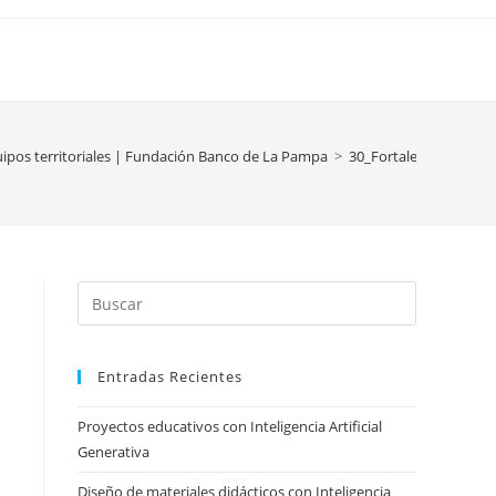
ipos territoriales | Fundación Banco de La Pampa
>
30_Fortaleciendo-Equip
Press
Escape
to
Entradas Recientes
close
the
Proyectos educativos con Inteligencia Artificial
search
Generativa
panel.
Diseño de materiales didácticos con Inteligencia